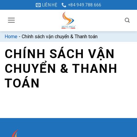
Bỏ
LIÊN HỆ
+84 949.788.666
qua
nội
dung
Home
-
Chính sách vận chuyển & Thanh toán
CHÍNH SÁCH VẬN
CHUYỂN & THANH
TOÁN