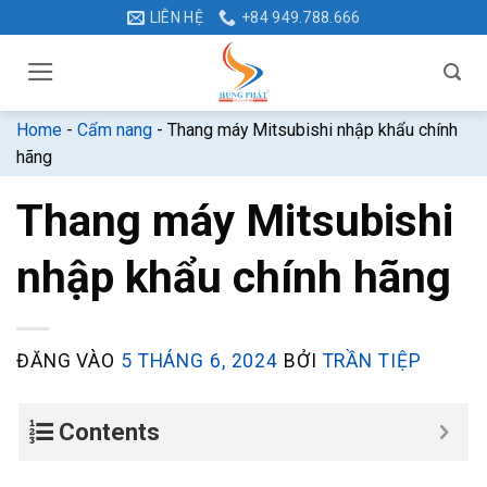
Bỏ
LIÊN HỆ
+84 949.788.666
qua
nội
dung
Home
-
Cẩm nang
-
Thang máy Mitsubishi nhập khẩu chính
hãng
Thang máy Mitsubishi
nhập khẩu chính hãng
ĐĂNG VÀO
5 THÁNG 6, 2024
BỞI
TRẦN TIỆP
Contents