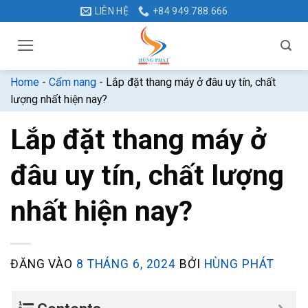
Bỏ
LIÊN HỆ
+84 949.788.666
qua
nội
dung
Home
-
Cẩm nang
-
Lắp đặt thang máy ở đâu uy tín, chất
lượng nhất hiện nay?
Lắp đặt thang máy ở
đâu uy tín, chất lượng
nhất hiện nay?
ĐĂNG VÀO
8 THÁNG 6, 2024
BỞI
HÙNG PHÁT