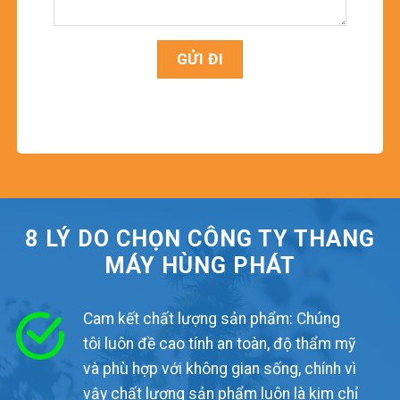
8 LÝ DO CHỌN CÔNG TY THANG
MÁY HÙNG PHÁT
Cam kết chất lượng sản phẩm: Chúng
tôi luôn đề cao tính an toàn, độ thẩm mỹ
và phù hợp với không gian sống, chính vì
vậy chất lượng sản phẩm luôn là kim chỉ