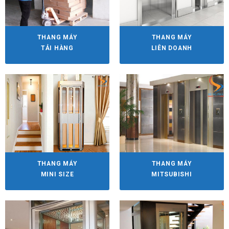
THANG MÁY
THANG MÁY
TẢI HÀNG
LIÊN DOANH
THANG MÁY
THANG MÁY
MINI SIZE
MITSUBISHI