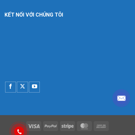
KẾT NỐI VỚI CHÚNG TÔI
Visa
PayPal
Stripe
MasterCard
Cash
On