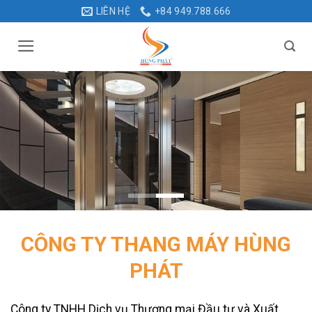
Bỏ
LIÊN HỆ
+84 949.788.666
qua
nội
dung
CÔNG TY THANG MÁY HÙNG
PHÁT
Công ty TNHH Dịch vụ Thương mại Đầu tư và Xuất