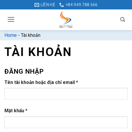
Bỏ
LIÊN HỆ
+84 949.788.666
qua
nội
dung
Home
-
Tài khoản
TÀI KHOẢN
ĐĂNG NHẬP
Bắt
Tên tài khoản hoặc địa chỉ email
*
buộc
Bắt
Mật khẩu
*
buộc