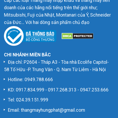
cấp các loại Thang máy nhập khẩu và thang máy liên
doanh của các hãng nổi tiếng trên thế giới như;
Mitsubishi, Fuji của Nhật, Montanari của Ý, Schneider
của Đức… Với hai dòng sản phẩm chủ đạo
CHI NHÁNH MIỀN BẮC
Địa chỉ: P2604 - Tháp A3 - Tòa nhà Ecolife Capitol-
58 Tố Hữu -P. Trung Văn - Q. Nam Từ Liêm - Hà Nội
Hotline:
0949.788.666
KD:
0917.834.999
-
0917.268.313
-
0947.253.666
Tel: 024.39.151.999
Email: thangmayhungphat@gmail.com