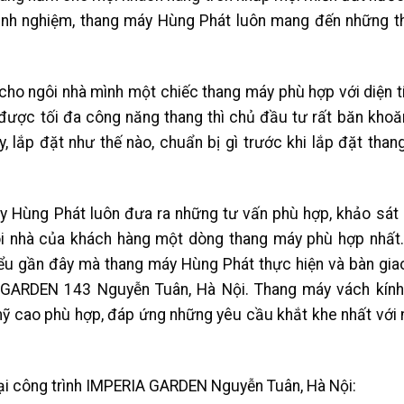
inh nghiệm, thang máy Hùng Phát luôn mang đến những t
cho ngôi nhà mình một chiếc thang máy phù hợp với diện t
 được tối đa công năng thang thì chủ đầu tư rất băn khoă
, lắp đặt như thế nào, chuẩn bị gì trước khi lắp đặt thang
y Hùng Phát luôn đưa ra những tư vấn phù hợp, khảo sát 
i nhà của khách hàng một dòng thang máy phù hợp nhất.
iểu gần đây mà thang máy Hùng Phát thực hiện và bàn giao
A GARDEN 143 Nguyễn Tuân, Hà Nội. Thang máy vách kính
ỹ cao phù hợp, đáp ứng những yêu cầu khắt khe nhất với
tại công trình IMPERIA GARDEN Nguyễn Tuân, Hà Nội: