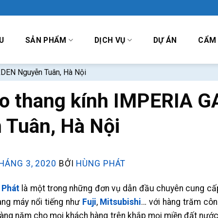
U
SẢN PHẨM
DỊCH VỤ
DỰ ÁN
CẨM
RDEN Nguyễn Tuân, Hà Nội
ao thang kính IMPERIA 
 Tuân, Hà Nội
HÁNG 3, 2020
BỞI
HÙNG PHÁT
 Phát
là một trong những đơn vụ dẫn đầu chuyên cung cấp
ng máy nổi tiếng như
Fuji
,
Mitsubishi
… với hàng trăm côn
hàng năm cho mọi khách hàng trên khắp mọi miền đất nước.