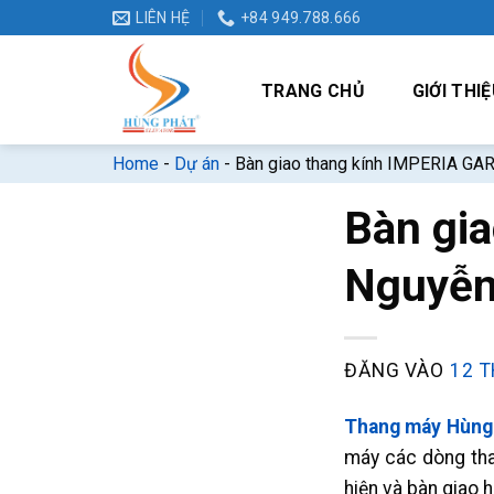
Bỏ
LIÊN HỆ
+84 949.788.666
qua
nội
TRANG CHỦ
GIỚI THIỆ
dung
Home
-
Dự án
-
Bàn giao thang kính IMPERIA GA
Bàn gi
Nguyễn
ĐĂNG VÀO
12 T
Thang máy Hùng
máy các dòng tha
hiện và bàn giao 