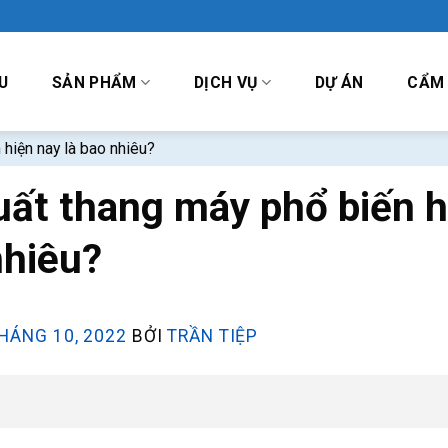
U
SẢN PHẨM
DỊCH VỤ
DỰ ÁN
CẨM
hiện nay là bao nhiêu?
ất thang máy phổ biến h
nhiêu?
HÁNG 10, 2022
BỞI
TRẦN TIỆP