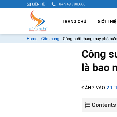
Bỏ
LIÊN HỆ
+84 949.788.666
qua
nội
TRANG CHỦ
GIỚI THIỆ
dung
Home
-
Cẩm nang
-
Công suất thang máy phổ biến 
Công su
là bao 
ĐĂNG VÀO
20 T
Contents