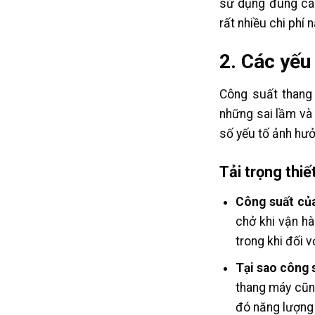
sử dụng đúng cá
rất nhiều chi phí 
2. Các yếu
Công suất thang
những sai lầm và 
số yếu tố ảnh hưở
Tải trọng thi
Công suất củ
chở khi vận hà
trong khi đối 
Tại sao công s
thang máy cũn
đó năng lượng