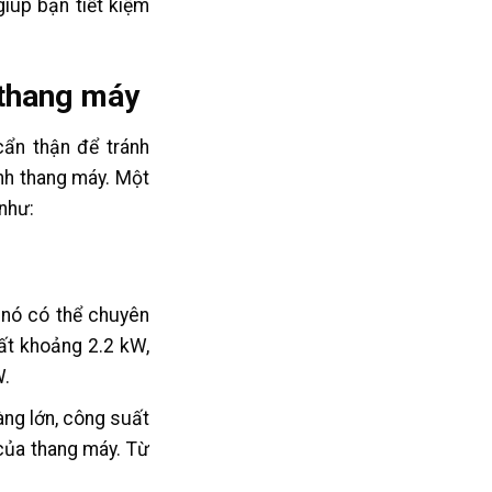
iúp bạn tiết kiệm
 thang máy
ẩn thận để tránh
ành thang máy. Một
như:
 nó có thể chuyên
ất khoảng 2.2 kW,
W.
àng lớn, công suất
của thang máy. Từ