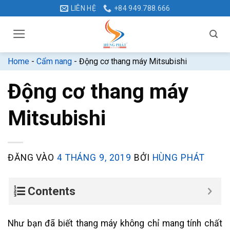
Bỏ
LIÊN HỆ
+84 949.788.666
qua
nội
dung
Home
-
Cẩm nang
-
Động cơ thang máy Mitsubishi
Động cơ thang máy
Mitsubishi
ĐĂNG VÀO
4 THÁNG 9, 2019
BỞI
HÙNG PHÁT
Contents
Như bạn đã biết thang máy không chỉ mang tính chất