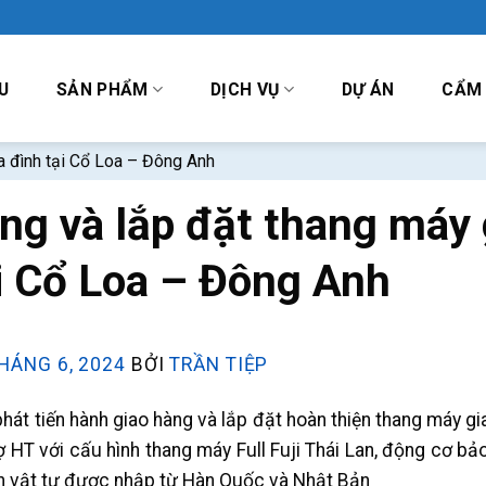
U
SẢN PHẨM
DỊCH VỤ
DỰ ÁN
CẨM
a đình tại Cổ Loa – Đông Anh
ng và lắp đặt thang máy 
i Cổ Loa – Đông Anh
HÁNG 6, 2024
BỞI
TRẦN TIỆP
át tiến hành giao hàng và lắp đặt hoàn thiện thang máy gi
 HT với cấu hình thang máy Full Fuji Thái Lan, động cơ bảo
ện vật tư được nhập từ Hàn Quốc và Nhật Bản