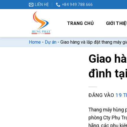
Bỏ
LIÊN HỆ
+84 949.788.666
qua
nội
TRANG CHỦ
GIỚI THIỆ
dung
Home
-
Dự án
-
Giao hàng và lắp đặt thang máy gi
Giao hà
đình tạ
ĐĂNG VÀO
19 T
Thang máy hùng ph
phòng Cty Phụ Trợ
hãng, các phụ ki