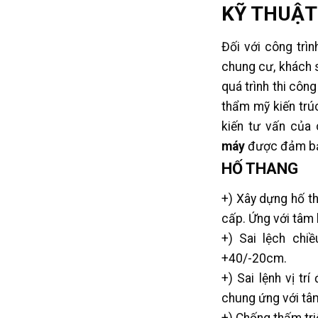
KỸ THUẬT
Đối với công trì
chung cư, khách s
quá trình thi côn
thẩm mỹ kiến trúc
kiến tư vấn củ
máy
được đảm bả
HỐ THANG
+) Xây dựng hố th
cấp. Ứng với tâm
+) Sai lệch ch
+40/-20cm.
+) Sai lệnh vị t
chung ứng với tâ