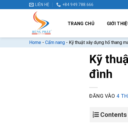
Bỏ
LIÊN HỆ
+84 949.788.666
qua
nội
TRANG CHỦ
GIỚI THIỆ
dung
Home
-
Cẩm nang
-
Kỹ thuật xây dựng hố thang má
Kỹ thuậ
đình
ĐĂNG VÀO
4 TH
Contents