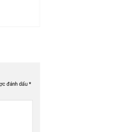
ược đánh dấu
*