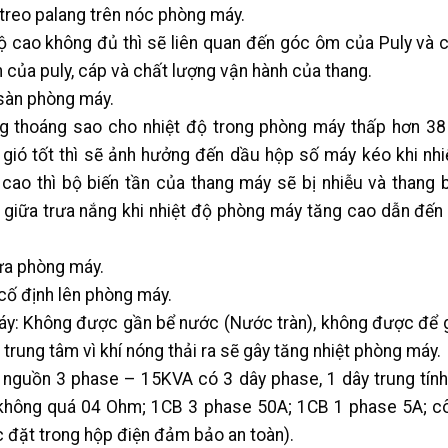
treo palang trên nóc phòng máy.
ộ cao không đủ thì sẽ liên quan đến góc ôm của Puly và c
của puly, cáp và chất lượng vận hành của thang.
 sàn phòng máy.
g thoáng sao cho nhiệt độ trong phòng máy thấp hơn 38
gió tốt thì sẽ ảnh hưởng đến dầu hộp số máy kéo khi nhi
cao thì bộ biến tần của thang máy sẽ bị nhiễu và thang b
 giữa trưa nắng khi nhiệt độ phòng máy tăng cao dẫn đến 
ửa phòng máy.
cố định lên phòng máy.
máy: Không được gần bể nước (Nước tràn), không được để 
 trung tâm vì khí nóng thải ra sẽ gây tăng nhiệt phòng máy.
 nguồn 3 phase – 15KVA có 3 dây phase, 1 dây trung tính 
 không quá 04 Ohm; 1CB 3 phase 50A; 1CB 1 phase 5A; c
 đặt trong hộp điện đảm bảo an toàn).