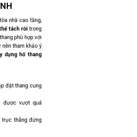
ÌNH
tòa nhà cao tầng,
hể tách rời
trong
 thang phù hợp với
ư nên tham khảo ý
ây dựng hố thang
ắp đặt thang cung
g được vượt quá
g trục thẳng đứng