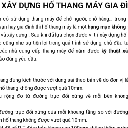
 XÂY DỰNG HỐ THANG MÁY GIA Đ
nh có sử dụng thang máy để chở người, chở hàng… trong 
ạn hay gia đình thì hố thang máy là một
hạng mục không t
g và xây dựng . Sau khi đã lựa chọn được vị trí xây dựng hố
 cũng như sự tiện lợi trong quá trình sử dụng, chủ đầu t
a các nhà cung cấp thang máy để nắm được
kỹ thuật x
o đúng yêu cầu:
ang đúng kích thước với dung sai theo bản vẽ do đơn vị l
 hố thang không được vượt quá 10mm.
iều rộng đo từ đường trục đối xứng về mỗi bên khôn
rí đường trục đối xứng của mỗi khoang tầng so với đườn
m hố thang không được vượt quá 10mm.