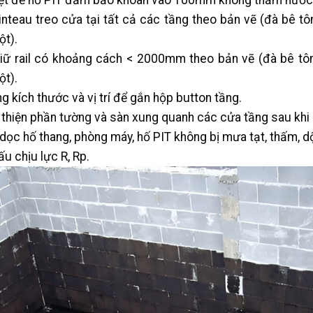
iệt để hố PIT đảm bảo khoan vào 100mm không thấm nước
nteau treo cửa tại tất cả các tầng theo bản vẽ (đà bê tô
ột).
iữ rail có khoảng cách < 2000mm theo bản vẽ (đà bê tô
ột).
g kích thước và vị trí để gắn hộp button tầng.
 thiện phần tường và sàn xung quanh các cửa tầng sau khi
ọc hố thang, phòng máy, hố PIT không bị mưa tạt, thấm, d
u chịu lực R, Rp.