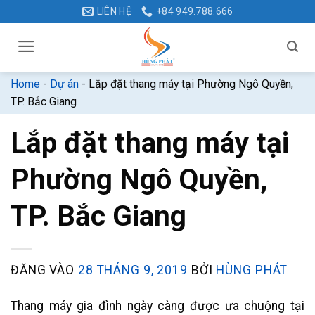
Bỏ
LIÊN HỆ
+84 949.788.666
qua
nội
dung
Home
-
Dự án
-
Lắp đặt thang máy tại Phường Ngô Quyền,
TP. Bắc Giang
Lắp đặt thang máy tại
Phường Ngô Quyền,
TP. Bắc Giang
ĐĂNG VÀO
28 THÁNG 9, 2019
BỞI
HÙNG PHÁT
Thang máy gia đình ngày càng được ưa chuộng tại