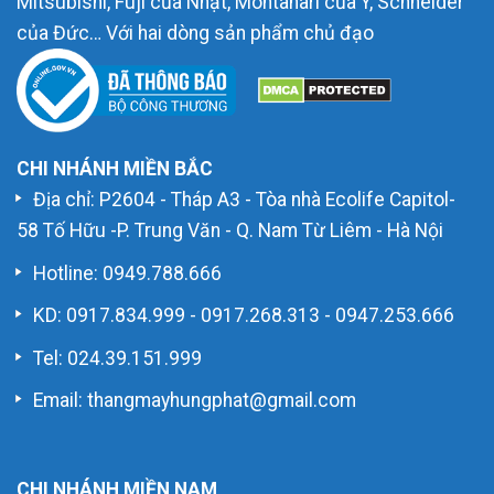
Mitsubishi, Fuji của Nhật, Montanari của Ý, Schneider
của Đức… Với hai dòng sản phẩm chủ đạo
CHI NHÁNH MIỀN BẮC
Địa chỉ: P2604 - Tháp A3 - Tòa nhà Ecolife Capitol-
58 Tố Hữu -P. Trung Văn - Q. Nam Từ Liêm - Hà Nội
Hotline:
0949.788.666
KD:
0917.834.999
-
0917.268.313
-
0947.253.666
Tel: 024.39.151.999
Email: thangmayhungphat@gmail.com
CHI NHÁNH MIỀN NAM