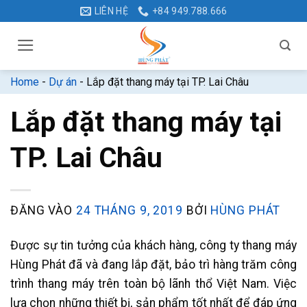
Bỏ
LIÊN HỆ
+84 949.788.666
qua
nội
dung
Home
-
Dự án
-
Lắp đặt thang máy tại TP. Lai Châu
Lắp đặt thang máy tại
TP. Lai Châu
ĐĂNG VÀO
24 THÁNG 9, 2019
BỞI
HÙNG PHÁT
Được sự tin tưởng của khách hàng, công ty thang máy
Hùng Phát đã và đang lắp đặt, bảo trì hàng trăm công
trình thang máy trên toàn bộ lãnh thổ Việt Nam. Việc
lựa chọn những thiết bị, sản phẩm tốt nhất để đáp ứng