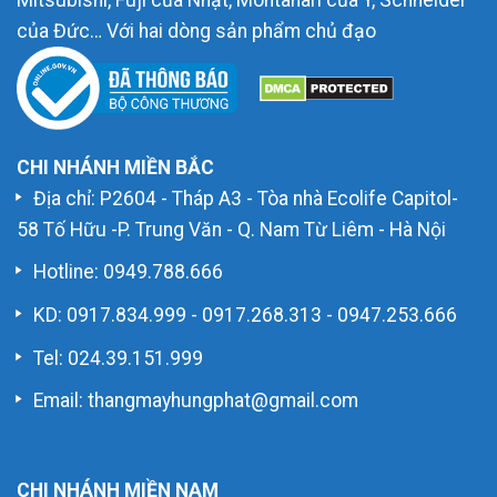
Mitsubishi, Fuji của Nhật, Montanari của Ý, Schneider
của Đức… Với hai dòng sản phẩm chủ đạo
CHI NHÁNH MIỀN BẮC
Địa chỉ: P2604 - Tháp A3 - Tòa nhà Ecolife Capitol-
58 Tố Hữu -P. Trung Văn - Q. Nam Từ Liêm - Hà Nội
Hotline:
0949.788.666
KD:
0917.834.999
-
0917.268.313
-
0947.253.666
Tel: 024.39.151.999
Email: thangmayhungphat@gmail.com
CHI NHÁNH MIỀN NAM