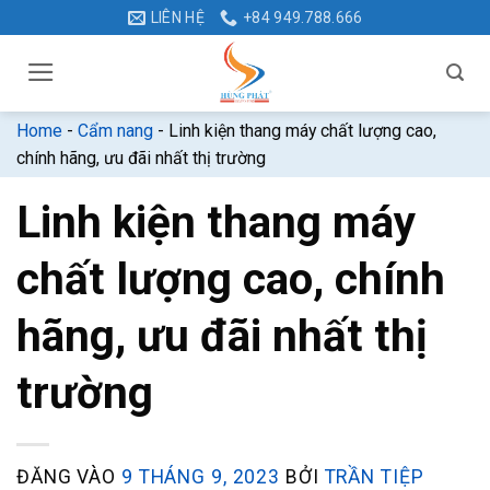
Bỏ
LIÊN HỆ
+84 949.788.666
qua
nội
dung
Home
-
Cẩm nang
-
Linh kiện thang máy chất lượng cao,
chính hãng, ưu đãi nhất thị trường
Linh kiện thang máy
chất lượng cao, chính
hãng, ưu đãi nhất thị
trường
ĐĂNG VÀO
9 THÁNG 9, 2023
BỞI
TRẦN TIỆP