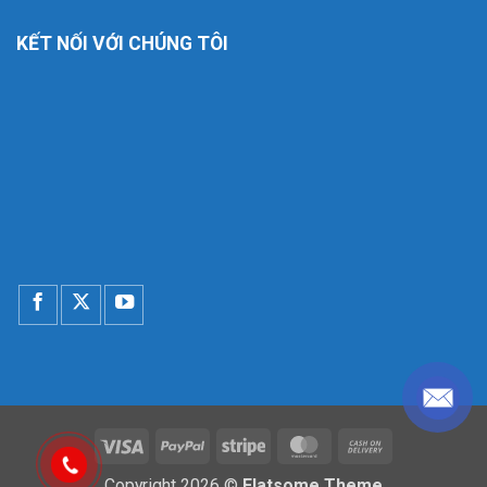
KẾT NỐI VỚI CHÚNG TÔI
Visa
PayPal
Stripe
MasterCard
Cash
On
Copyright 2026 ©
Flatsome Theme