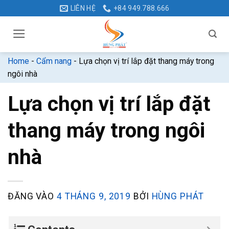
Bỏ
LIÊN HỆ
+84 949.788.666
qua
nội
dung
Home
-
Cẩm nang
-
Lựa chọn vị trí lắp đặt thang máy trong
ngôi nhà
Lựa chọn vị trí lắp đặt
thang máy trong ngôi
nhà
ĐĂNG VÀO
4 THÁNG 9, 2019
BỞI
HÙNG PHÁT