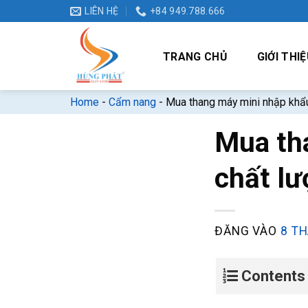
Bỏ
LIÊN HỆ
+84 949.788.666
qua
nội
TRANG CHỦ
GIỚI THIỆ
dung
Home
-
Cẩm nang
-
Mua thang máy mini nhập khẩu
Mua th
chất lư
ĐĂNG VÀO
8 TH
Contents