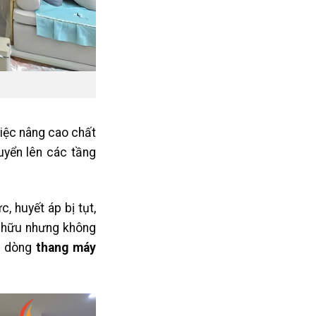
việc nâng cao chất
huyển lên các tầng
 huyết áp bị tụt,
y hữu nhưng không
ột dòng
thang máy