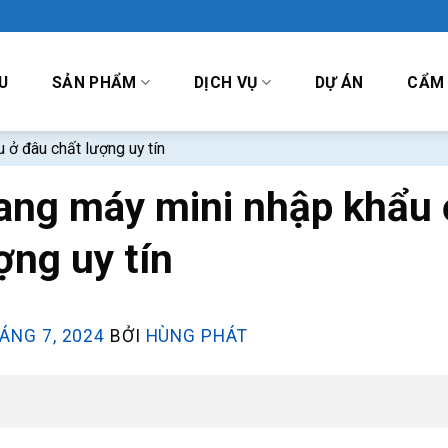
U
SẢN PHẨM
DỊCH VỤ
DỰ ÁN
CẨM
 ở đâu chất lượng uy tín
ang máy mini nhập khẩu 
ợng uy tín
ÁNG 7, 2024
BỞI
HÙNG PHÁT