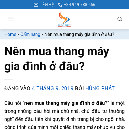
Bỏ
LIÊN HỆ
+84 949.788.666
qua
nội
dung
Home
-
Cẩm nang
-
Nên mua thang máy gia đình ở đâu?
Nên mua thang máy
gia đình ở đâu?
ĐĂNG VÀO
4 THÁNG 9, 2019
BỞI
HÙNG PHÁT
Câu hỏi “
nên mua thang máy gia đình ở đâu
?” là một
trong những câu hỏi mà chủ nhà, chủ đầu tư thường
nghĩ đến đầu tiên khi quyết định trang bị cho ngôi nhà,
công trình của mình một chiếc thang máy phục vụ cho