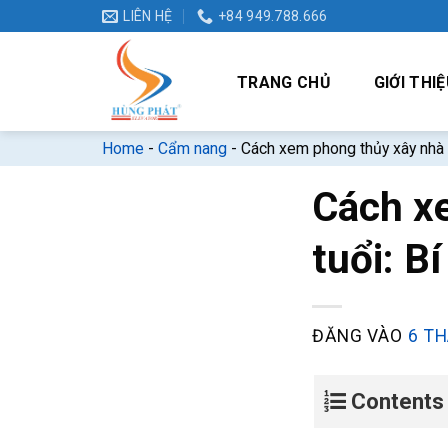
Bỏ
LIÊN HỆ
+84 949.788.666
qua
nội
TRANG CHỦ
GIỚI THIỆ
dung
Home
-
Cẩm nang
-
Cách xem phong thủy xây nhà th
Cách x
tuổi: Bí
ĐĂNG VÀO
6 TH
Contents