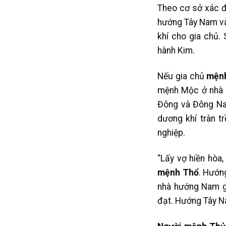
Theo cơ sở xác 
hướng Tây Nam và 
khí cho gia chủ.
hành Kim.
Nếu gia chủ
mện
mệnh Mộc ở nhà hư
Đông và Đông Na
dương khí tràn 
nghiệp.
“Lấy vợ hiền hòa
mệnh Thổ
. Hướn
nhà hướng Nam gi
đạt. Hướng Tây N