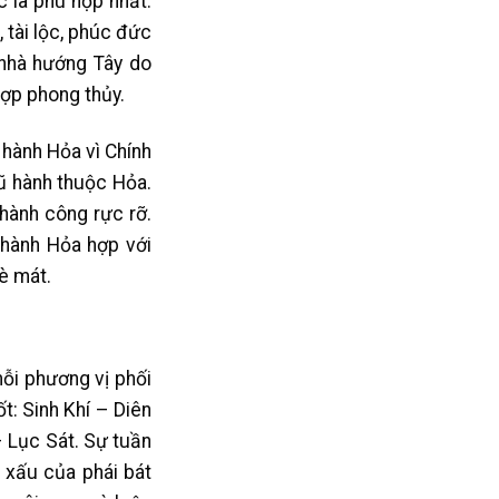
 là phù hợp nhất.
 tài lộc, phúc đức
 nhà hướng Tây do
ợp phong thủy.
hành Hỏa vì Chính
ũ hành thuộc Hỏa.
hành công rực rỡ.
hành Hỏa hợp với
è mát.
ỗi phương vị phối
t: Sinh Khí – Diên
 Lục Sát. Sự tuần
t xấu của phái bát