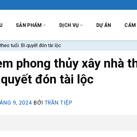
U
SẢN PHẨM
DỊCH VỤ
DỰ ÁN
CẨM
eo tuổi: Bí quyết đón tài lộc
em phong thủy xây nhà t
 quyết đón tài lộc
ÁNG 9, 2024
BỞI
TRẦN TIỆP