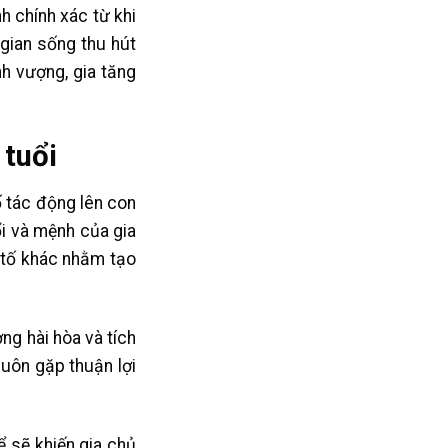
h chính xác từ khi
 gian sống thu hút
h vượng, gia tăng
 tuổi
ố tác động lên con
ổi và mệnh của gia
 tố khác nhằm tạo
ng hài hòa và tích
luôn gặp thuận lợi
ể sẽ khiến gia chủ