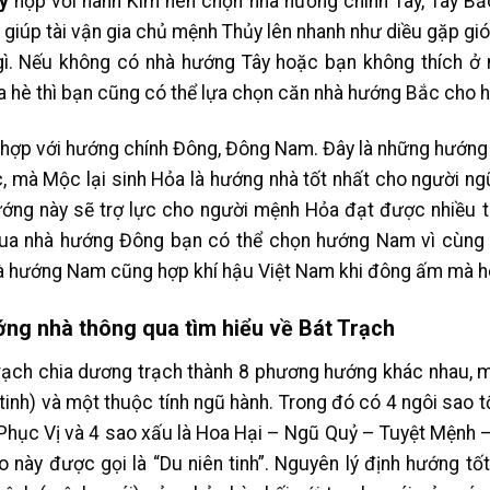
y
hợp với hành Kim nên chọn nhà hướng chính Tây, Tây Bắc
giúp tài vận gia chủ mệnh Thủy lên nhanh như diều gặp gió,
gì. Nếu không có nhà hướng Tây hoặc bạn không thích ở
 hè thì bạn cũng có thể lựa chọn căn nhà hướng Bắc cho h
hợp với hướng chính Đông, Đông Nam. Đây là những hướng 
, mà Mộc lại sinh Hỏa là hướng nhà tốt nhất cho người ng
ớng này sẽ trợ lực cho người mệnh Hỏa đạt được nhiều t
ua nhà hướng Đông bạn có thể chọn hướng Nam vì cùng 
à hướng Nam cũng hợp khí hậu Việt Nam khi đông ấm mà h
ớng nhà thông qua tìm hiểu về Bát Trạch
rạch chia dương trạch thành 8 phương hướng khác nhau, m
tinh) và một thuộc tính ngũ hành. Trong đó có 4 ngôi sao tố
Phục Vị và 4 sao xấu là Hoa Hại – Ngũ Quỷ – Tuyệt Mệnh –
 này được gọi là “Du niên tinh”. Nguyên lý định hướng tố