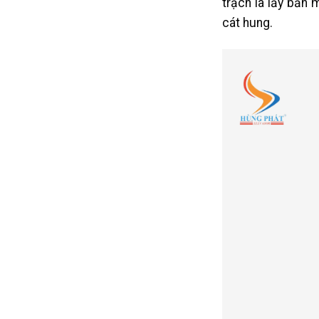
trạch là lấy bản 
cát hung.