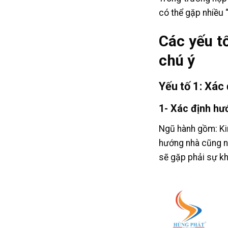
có thể gặp nhiều 
Các yếu t
chú ý
Yếu tố 1: Xác
1- Xác định h
Ngũ hành gồm: Kim
hướng nhà cũng n
sẽ gặp phải sự k