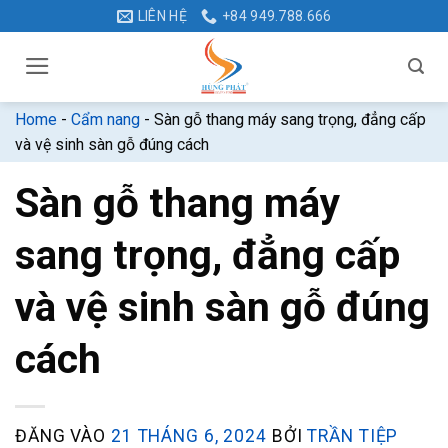
Bỏ
LIÊN HỆ
+84 949.788.666
qua
nội
dung
Home
-
Cẩm nang
-
Sàn gỗ thang máy sang trọng, đẳng cấp
và vệ sinh sàn gỗ đúng cách
Sàn gỗ thang máy
sang trọng, đẳng cấp
và vệ sinh sàn gỗ đúng
cách
ĐĂNG VÀO
21 THÁNG 6, 2024
BỞI
TRẦN TIỆP