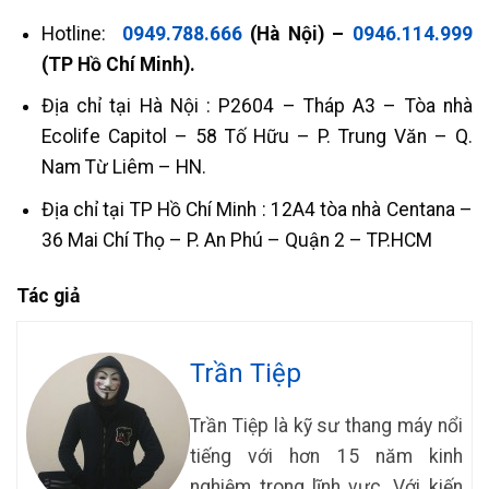
Hotline:
0949.788.666
(Hà Nội) –
0946.114.999
(TP Hồ Chí Minh).
Địa chỉ tại Hà Nội : P2604 – Tháp A3 – Tòa nhà
Ecolife Capitol – 58 Tố Hữu – P. Trung Văn – Q.
Nam Từ Liêm – HN.
Địa chỉ tại TP Hồ Chí Minh : 12A4 tòa nhà Centana –
36 Mai Chí Thọ – P. An Phú – Quận 2 – TP.HCM
Tác giả
Trần Tiệp
Trần Tiệp là kỹ sư thang máy nổi
tiếng với hơn 15 năm kinh
nghiệm trong lĩnh vực. Với kiến