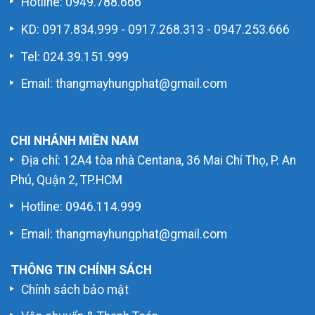
Hotline:
0949.788.666
KD:
0917.834.999
-
0917.268.313
-
0947.253.666
Tel: 024.39.151.999
Email: thangmayhungphat@gmail.com
CHI NHÁNH MIỀN NAM
Địa chỉ: 12A4 tòa nhà Centana, 36 Mai Chí Thọ, P. An
Phú, Quận 2, TP.HCM
Hotline:
0946.114.999
Email: thangmayhungphat@gmail.com
THÔNG TIN CHÍNH SÁCH
Chính sách bảo mật