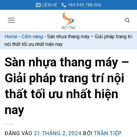
Bỏ
LIÊN HỆ
+84 949.788.666
qua
nội
dung
Home
-
Cẩm nang
-
Sàn nhựa thang máy – Giải pháp trang trí
nội thất tối ưu nhất hiện nay
Sàn nhựa thang máy –
Giải pháp trang trí nội
thất tối ưu nhất hiện
nay
ĐĂNG VÀO
21 THÁNG 2, 2024
BỞI
TRẦN TIỆP