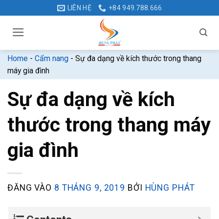
Bỏ
LIÊN HỆ
+84 949.788.666
qua
nội
dung
Home
-
Cẩm nang
-
Sự đa dạng về kích thước trong thang
máy gia đình
Sự đa dạng về kích
thước trong thang máy
gia đình
ĐĂNG VÀO
8 THÁNG 9, 2019
BỞI
HÙNG PHÁT