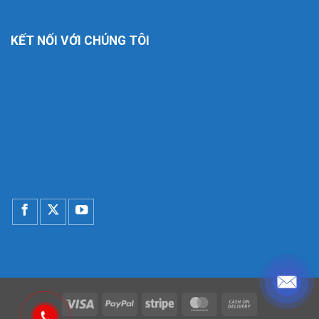
KẾT NỐI VỚI CHÚNG TÔI
Visa
PayPal
Stripe
MasterCard
Cash