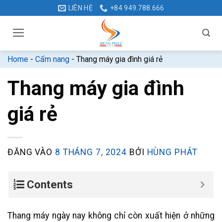
Bỏ
LIÊN HỆ
+84 949.788.666
qua
nội
dung
Home
-
Cẩm nang
-
Thang máy gia đình giá rẻ
Thang máy gia đình
giá rẻ
ĐĂNG VÀO
8 THÁNG 7, 2024
BỞI
HÙNG PHÁT
Contents
Thang máy ngày nay không chỉ còn xuất hiện ở những