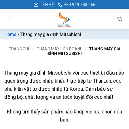
Bỏ
LIÊN HỆ
+84 949.788.666
qua
nội
dung
Home
-
Thang máy gia đình Mitsubishi
TRANG CHỦ
/
THANG MÁY LIÊN DOANH
/
THANG MÁY GIA
ĐÌNH MITSUBISHI
Thang máy gia đình Mitsubishi với các thiết bị đầu não
quan trọng được nhập khẩu trực tiếp từ Thái Lan, các
phụ kiện vật tư được nhập từ Korea. Đảm bảo sự
đồng bộ, chất lượng và an toàn tuyệt đối cao nhất.
Không tìm thấy sản phẩm nào khớp với lựa chọn của
bạn.