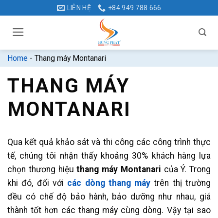
Bỏ
LIÊN HỆ
+84 949.788.666
qua
nội
dung
Home
-
Thang máy Montanari
THANG MÁY
MONTANARI
Qua kết quả khảo sát và thi công các công trình thực
tế, chúng tôi nhận thấy khoảng 30% khách hàng lựa
chọn thương hiệu
thang máy Montanari
của Ý. Trong
khi đó, đối với
các dòng thang máy
trên thị trường
đều có chế độ bảo hành, bảo dưỡng như nhau, giá
thành tốt hơn các thang máy cùng dòng. Vậy tại sao