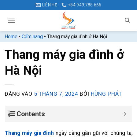
Bỏ
LIÊN HỆ
+84 949.788.666
qua
nội
dung
Home
-
Cẩm nang
-
Thang máy gia đình ở Hà Nội
Thang máy gia đình ở
Hà Nội
ĐĂNG VÀO
5 THÁNG 7, 2024
BỞI
HÙNG PHÁT
Contents
Thang máy gia đình
ngày càng gần gũi với chúng ta,