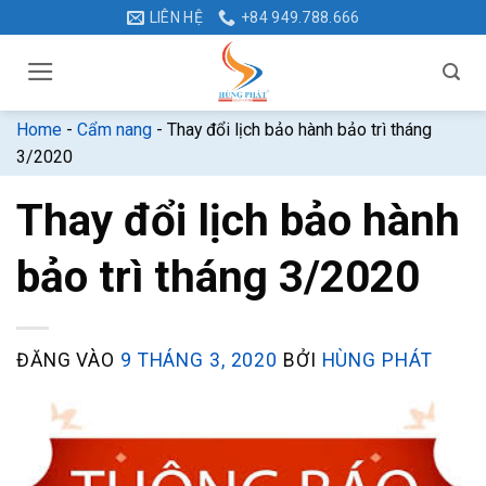
Bỏ
LIÊN HỆ
+84 949.788.666
qua
nội
dung
Home
-
Cẩm nang
-
Thay đổi lịch bảo hành bảo trì tháng
3/2020
Thay đổi lịch bảo hành
bảo trì tháng 3/2020
ĐĂNG VÀO
9 THÁNG 3, 2020
BỞI
HÙNG PHÁT