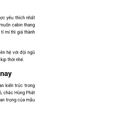
ợc yêu thích nhất
 muốn cabin thang
ỉ mỉ thì giá thành
iên hệ với đội ngũ
kịp thời nhé.
 nay
n kiến trúc trong
đó, chắc Hùng Phát
uan trọng của mẫu