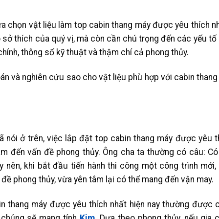
ựa chọn vật liệu làm top cabin thang máy được yêu thích n
 sở thích của quý vị, mà còn cần chú trọng đến các yếu tố 
 chính, thông số kỹ thuật và thậm chí cả phong thủy.
 toán và nghiên cứu sao cho vật liệu phù hợp với cabin than
nói ở trên, việc lắp đặt top cabin thang máy được yêu th
m đến vấn đề phong thủy. Ông cha ta thường có câu: Có 
y nên, khi bắt đầu tiến hành thi công một công trình mới
đề phong thủy, vừa yên tâm lại có thể mang đến vận may.
in thang máy được yêu thích nhất hiện nay thường được ch
n chúng sẽ mang tính
Kim
. Dựa theo phong thủy, nếu gia 