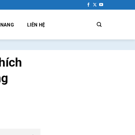
 NANG
LIÊN HỆ
hích
ng