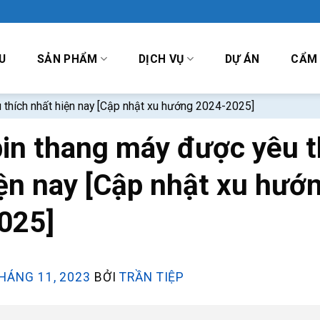
U
SẢN PHẨM
DỊCH VỤ
DỰ ÁN
CẨM
 thích nhất hiện nay [Cập nhật xu hướng 2024-2025]
in thang máy được yêu t
ện nay [Cập nhật xu hướ
025]
HÁNG 11, 2023
BỞI
TRẦN TIỆP