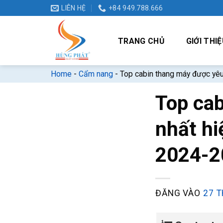
Bỏ
LIÊN HỆ
+84 949.788.666
qua
nội
TRANG CHỦ
GIỚI THIỆ
dung
Home
-
Cẩm nang
-
Top cabin thang máy được yêu
Top cab
nhất hi
2024-2
ĐĂNG VÀO
27 T