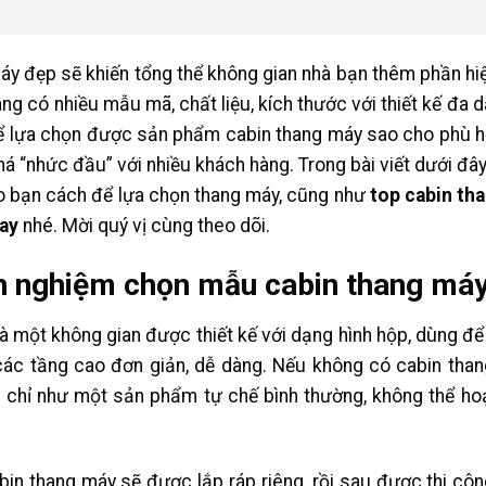
 đẹp sẽ khiến tổng thể không gian nhà bạn thêm phần hiện
àng có nhiều mẫu mã, chất liệu, kích thước với thiết kế đa
 Để lựa chọn được sản phẩm cabin thang máy sao cho phù h
khá “nhức đầu” với nhiều khách hàng. Trong bài viết dưới đây
 bạn cách để lựa chọn thang máy, cũng như
top cabin th
nay
nhé. Mời quý vị cùng theo dõi.
nh nghiệm chọn mẫu cabin thang má
à một không gian được thiết kế với dạng hình hộp, dùng để
các tầng cao đơn giản, dễ dàng. Nếu không có cabin tha
 chỉ như một sản phẩm tự chế bình thường, không thể h
in thang máy sẽ được lắp ráp riêng, rồi sau được thi côn