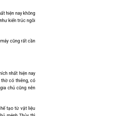
hất hiện nay không
như kiến trúc ngôi
g máy cũng rất cần
ích nhất hiện nay
thờ có thiêng, có
, gia chủ cũng nên
ế tạo từ vật liệu
chủ mệnh Thủy thì