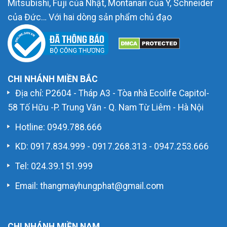
Mitsubishi, Fuji của Nhật, Montanari của Ý, Schneider
của Đức… Với hai dòng sản phẩm chủ đạo
CHI NHÁNH MIỀN BẮC
Địa chỉ: P2604 - Tháp A3 - Tòa nhà Ecolife Capitol-
58 Tố Hữu -P. Trung Văn - Q. Nam Từ Liêm - Hà Nội
Hotline:
0949.788.666
KD:
0917.834.999
-
0917.268.313
-
0947.253.666
Tel: 024.39.151.999
Email: thangmayhungphat@gmail.com
CHI NHÁNH MIỀN NAM