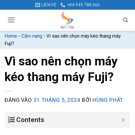
Bỏ
LIÊN HỆ
+84 949.788.666
qua
nội
dung
Home
-
Cẩm nang
-
Vì sao nên chọn máy kéo thang máy
Fuji?
Vì sao nên chọn máy
kéo thang máy Fuji?
ĐĂNG VÀO
31 THÁNG 5, 2024
BỞI
HÙNG PHÁT
Contents