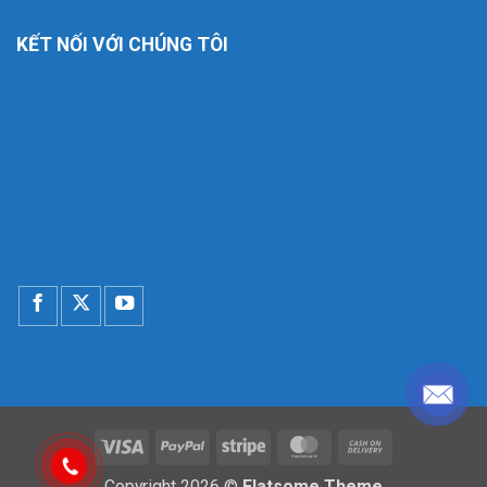
KẾT NỐI VỚI CHÚNG TÔI
Visa
PayPal
Stripe
MasterCard
Cash
On
Copyright 2026 ©
Flatsome Theme