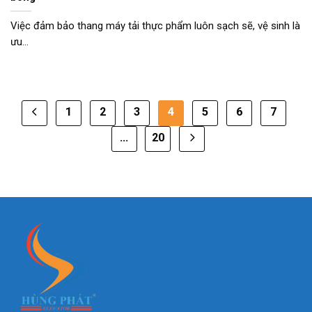
Việc đảm bảo thang máy tải thực phẩm luôn sạch sẽ, vệ sinh là
ưu...
1
2
3
4
5
6
7
…
20