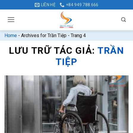
Bỏ
LIÊN HỆ
+84 949.788.666
qua
nội
dung
Home
-
Archives for Trần Tiệp
-
Trang 4
LƯU TRỮ TÁC GIẢ:
TRẦN
TIỆP