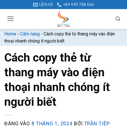
Bỏ
LIÊN HỆ
+84 949.788.666
qua
nội
dung
Home
-
Cẩm nang
-
Cách copy thẻ từ thang máy vào điện
thoại nhanh chóng ít người biết
Cách copy thẻ từ
thang máy vào điện
thoại nhanh chóng ít
người biết
ĐĂNG VÀO
8 THÁNG 1, 2024
BỞI
TRẦN TIỆP