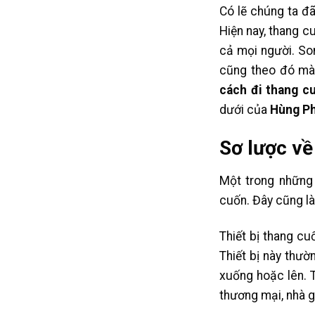
Có lẽ chúng ta đ
Hiện nay, thang c
cả mọi người. Son
cũng theo đó mà 
cách đi thang 
dưới của
Hùng P
Sơ lược về
Một trong những t
cuốn. Đây cũng là
Thiết bị thang c
Thiết bị này thườ
xuống hoặc lên. T
thương mại, nhà g