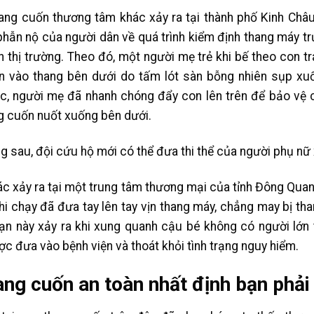
hang cuốn thương tâm khác xảy ra tại thành phố Kinh Châu
phẫn nộ của người dân về quá trình kiểm định thang máy t
 thị trường. Theo đó, một người mẹ trẻ khi bế theo con tr
n vào thang bên dưới do tấm lót sàn bỗng nhiên sụp xuố
c, người mẹ đã nhanh chóng đẩy con lên trên để bảo vệ 
ng cuốn nuốt xuống bên dưới.
ếng sau, đội cứu hộ mới có thể đưa thi thể của người phụ nữ
ác xảy ra tại một trung tâm thương mại của tỉnh Đông Qua
 khi chạy đã đưa tay lên tay vịn thang máy, chẳng may bị th
nạn này xảy ra khi xung quanh cậu bé không có người lớn 
c đưa vào bệnh viện và thoát khỏi tình trạng nguy hiểm.
ang cuốn an toàn nhất định bạn phải 