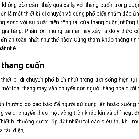
ã không còn cảm thấy quá xa lạ với thang cuốn trong cuộ
uốn là một thiết bị di chuyển vô cùng phổ biến nhằm đáp ứ
g song với sự xuất hiện rộng rãi của thang cuốn, những t
gia tăng. Phần lớn những tai nạn này xảy ra do ý thức c
cuốn
an toàn nhất như thế nào? Cùng tham khảo thông tin t
hát
nhé.
 thang cuốn
hiết bị di chuyển phổ biến nhất trong đời sống hiện tại 
 một loại thang máy, vận chuyển con người, hàng hóa dưới 
uốn thường có các bậc để người sử dụng lên hoặc xuống m
ng sẽ di chuyển theo một vòng tròn khép kín và chỉ hoạt 
hiết bị thường được lắp đặt nhiều tại các siêu thị, khu 
a tàu điện,…