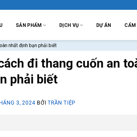
U
SẢN PHẨM
DỊCH VỤ
DỰ ÁN
CẨM
oàn nhất định bạn phải biết
cách đi thang cuốn an to
n phải biết
HÁNG 3, 2024
BỞI
TRẦN TIỆP