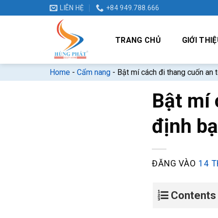
Bỏ
LIÊN HỆ
+84 949.788.666
qua
nội
TRANG CHỦ
GIỚI THIỆ
dung
Home
-
Cẩm nang
-
Bật mí cách đi thang cuốn an t
Bật mí 
định bạ
ĐĂNG VÀO
14 T
Contents