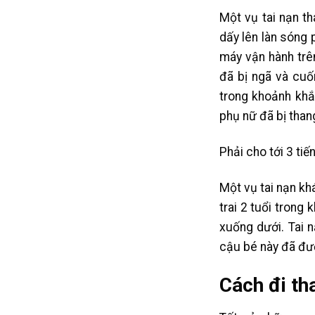
Một vụ tai nạn t
dấy lên làn sóng 
máy vận hành trên
đã bị ngã và cuố
trong khoảnh khắ
phụ nữ đã bị tha
Phải cho tới 3 ti
Một vụ tai nạn kh
trai 2 tuổi trong
xuống dưới. Tai 
cậu bé này đã đượ
Cách đi th