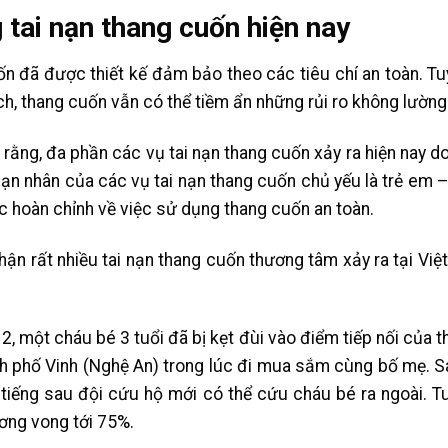
 tai nạn thang cuốn hiện nay
n đã được thiết kế đảm bảo theo các tiêu chí an toàn. Tu
, thang cuốn vẫn có thể tiềm ẩn những rủi ro không lường
 rằng, đa phần các vụ tai nạn thang cuốn xảy ra hiện nay d
ạn nhân của các vụ tai nạn thang cuốn chủ yếu là trẻ em 
c hoàn chỉnh về việc sử dụng thang cuốn an toàn.
nhận rất nhiều tai nạn thang cuốn thương tâm xảy ra tại Việ
, một cháu bé 3 tuổi đã bị kẹt đùi vào điểm tiếp nối của t
nh phố Vinh (Nghệ An) trong lúc đi mua sắm cùng bố mẹ. S
1 tiếng sau đội cứu hộ mới có thể cứu cháu bé ra ngoài. T
ơng vong tới 75%.