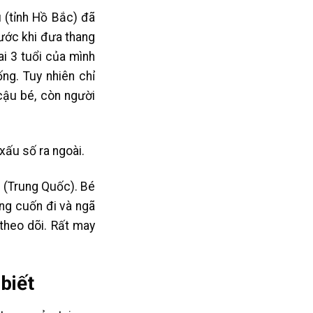
 (tỉnh Hồ Bắc) đã
rước khi đưa thang
ai 3 tuổi của mình
ng. Tuy nhiên chỉ
cậu bé, còn người
 xấu số ra ngoài.
n (Trung Quốc). Bé
ang cuốn đi và ngã
theo dõi. Rất may
biết