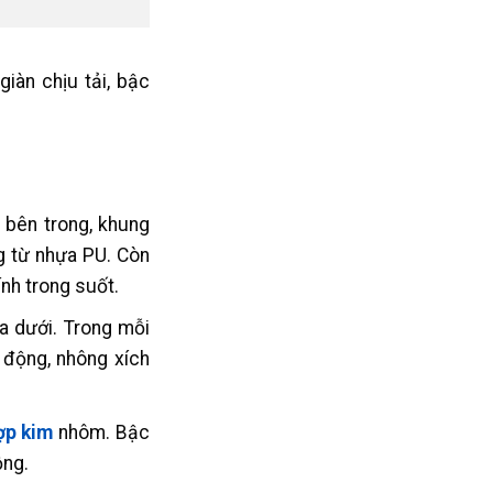
iàn chịu tải, bậc
 bên trong, khung
g từ nhựa PU. Còn
nh trong suốt.
a dưới. Trong mỗi
 động, nhông xích
ợp kim
nhôm. Bậc
động.