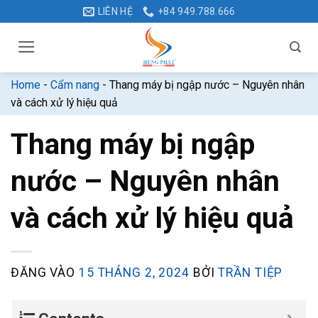
Bỏ
LIÊN HỆ
+84 949.788.666
qua
nội
dung
Home
-
Cẩm nang
-
Thang máy bị ngập nước – Nguyên nhân
và cách xử lý hiệu quả
Thang máy bị ngập
nước – Nguyên nhân
và cách xử lý hiệu quả
ĐĂNG VÀO
15 THÁNG 2, 2024
BỞI
TRẦN TIỆP