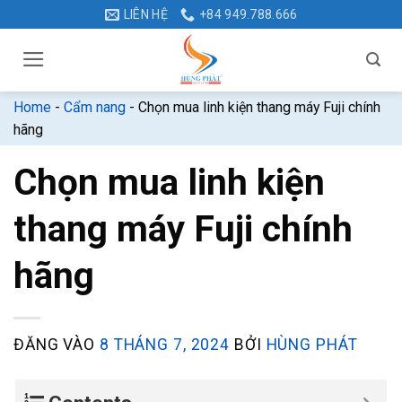
Bỏ
LIÊN HỆ
+84 949.788.666
qua
nội
dung
Home
-
Cẩm nang
-
Chọn mua linh kiện thang máy Fuji chính
hãng
Chọn mua linh kiện
thang máy Fuji chính
hãng
ĐĂNG VÀO
8 THÁNG 7, 2024
BỞI
HÙNG PHÁT