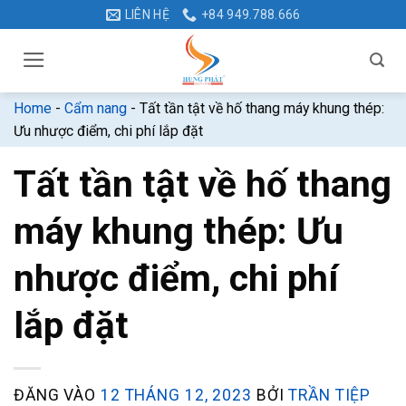
Bỏ
LIÊN HỆ
+84 949.788.666
qua
nội
dung
Home
-
Cẩm nang
-
Tất tần tật về hố thang máy khung thép:
Ưu nhược điểm, chi phí lắp đặt
Tất tần tật về hố thang
máy khung thép: Ưu
nhược điểm, chi phí
lắp đặt
ĐĂNG VÀO
12 THÁNG 12, 2023
BỞI
TRẦN TIỆP