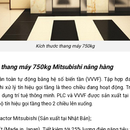
Kích thước thang máy 750kg
n thang máy 750kg Mitsubishi nâng hàng
àn toàn tự động bằng hệ số biến tần (VVVF). Tập hợp đ
khi xử lý tín hiệu gọi tầng là theo chiều đang hoạt động.
 dụng trí tuệ thông minh. PLC và VVVF được sản xuất tại
ộ tín hiệu gọi tầng theo 2 chiều lên xuống.
ctor Mitsubishi (Sản xuất tại Nhật Bản);
lift (Made in Japan). Tiết kiệm tới 25% lượng điện năng tiêu