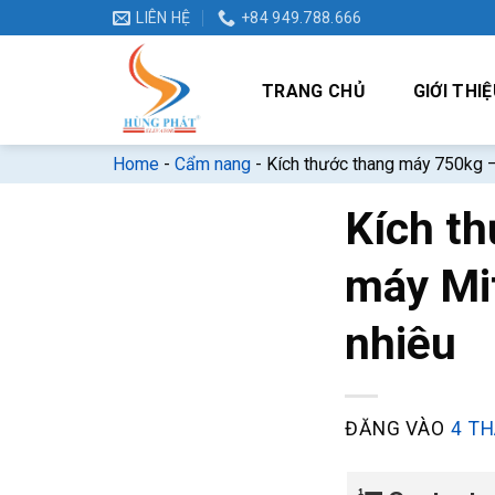
Bỏ
LIÊN HỆ
+84 949.788.666
qua
nội
TRANG CHỦ
GIỚI THIỆ
dung
Home
-
Cẩm nang
-
Kích thước thang máy 750kg –
Kích t
máy Mit
nhiêu
ĐĂNG VÀO
4 TH