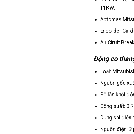
11KW.
Aptomas Mitsub
Encorder Card 
Air Ciruit Brea
Động cơ than
Loại: Mitsubis
Nguồn gốc xuất
Số lần khởi độ
Công suất: 3.7
Dung sai điện 
Nguồn điện: 3