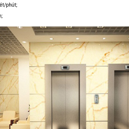
ét/phút;
n;