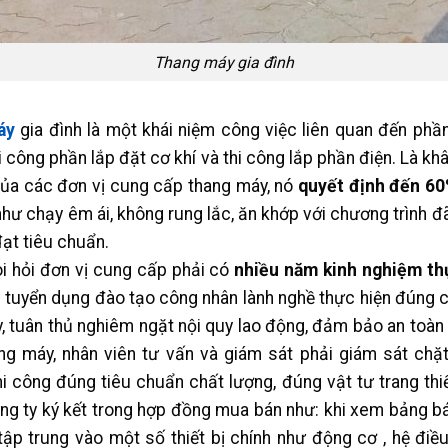
Thang máy gia đình
áy
gia đình là một khái niệm công việc liên quan đến phần
i công phần lắp đặt cơ khí và thi công lắp phần điện. Là kh
của các đơn vị cung cấp thang máy, nó
quyết định đến 60
hư chạy êm ái, không rung lắc, ăn khớp với chương trình đã 
đạt tiêu chuẩn.
òi hỏi đơn vị cung cấp phải có
nhiều năm kinh nghiệm th
 tuyển dụng đào tạo công nhân lành nghề thực hiện đúng c
, tuân thủ nghiêm ngặt nội quy lao động, đảm bảo an toàn t
ng máy, nhân viên tư vấn và giám sát phải giám sát chặt 
i công đúng tiêu chuẩn chất lượng, đúng vật tư trang thi
ng ty ký kết trong hợp đồng mua bán như: khi xem bảng bá
ập trung vào một số thiết bị chính như động cơ , hệ điều 