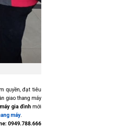
m quyền, đạt tiêu
àn giao thang máy
 máy gia đình
mới
thang máy
.
ine: 0949.788.666