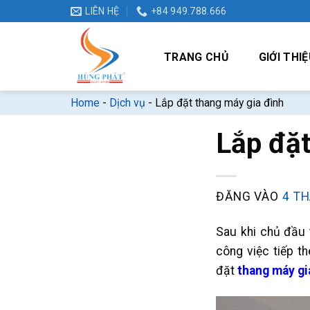
Bỏ
LIÊN HỆ
+84 949.788.666
qua
nội
TRANG CHỦ
GIỚI THIỆ
dung
Home
-
Dịch vụ
-
Lắp đặt thang máy gia đình
Lắp đặt
ĐĂNG VÀO
4 TH
Sau khi chủ đầu 
công việc tiếp t
đặt
thang máy gi