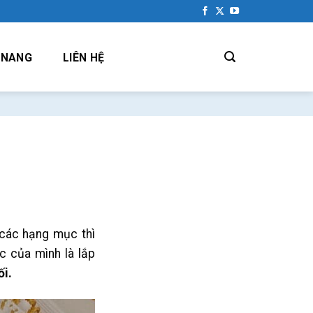
 NANG
LIÊN HỆ
 các hạng mục thì
c của mình là lắp
ối.