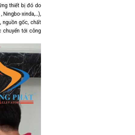
ng thiết bị đó do
, Ningbo-xinda,…),
, nguồn gốc, chất
c chuyển tới công