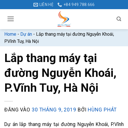
Bỏ
LIÊN HỆ
+84 949.788.666
qua
nội
dung
Home
-
Dự án
-
Lắp thang máy tại đường Nguyễn Khoái,
P.Vĩnh Tuy, Hà Nội
Lắp thang máy tại
đường Nguyễn Khoái,
P.Vĩnh Tuy, Hà Nội
ĐĂNG VÀO
30 THÁNG 9, 2019
BỞI
HÙNG PHÁT
Dự án lắp thang máy tại đường Nguyễn Khoái, P.Vĩnh