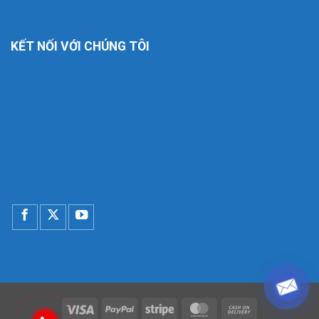
KẾT NỐI VỚI CHÚNG TÔI
Visa
PayPal
Stripe
MasterCard
Cash