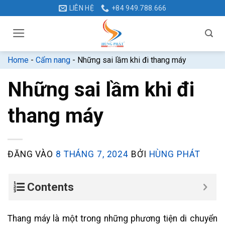
Bỏ
LIÊN HỆ
+84 949.788.666
qua
nội
dung
Home
-
Cẩm nang
-
Những sai lầm khi đi thang máy
Những sai lầm khi đi
thang máy
ĐĂNG VÀO
8 THÁNG 7, 2024
BỞI
HÙNG PHÁT
Contents
Thang máy là một trong những phương tiện di chuyển