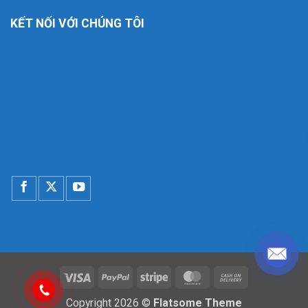
KẾT NỐI VỚI CHÚNG TÔI
Visa
PayPal
Stripe
MasterCard
Cash
On
Copyright 2026 ©
Flatsome Theme