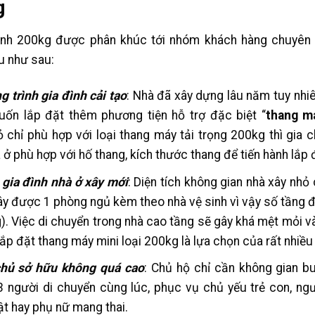
g
ình 200kg được phân khúc tới nhóm khách hàng chuyên 
u như sau:
 trình gia đình cải tạo
: Nhà đã xây dựng lâu năm tuy nhi
ốn lắp đặt thêm phương tiện hỗ trợ đặc biệt “
thang m
 chỉ phù hợp với loại thang máy tải trọng 200kg thì gia c
 ở phù hợp với hố thang, kích thước thang để tiến hành lắp 
 gia đình nhà ở xây mới
: Diện tích không gian nhà xây nhỏ
ây được 1 phòng ngủ kèm theo nhà vệ sinh vì vậy số tầng 
g). Việc di chuyển trong nhà cao tầng sẽ gây khá mệt mỏi và
ắp đặt thang máy mini loại 200kg là lựa chọn của rất nhiều 
chủ sở hữu không quá cao
: Chủ hộ chỉ cần không gian b
 người di chuyển cùng lúc, phục vụ chủ yếu trẻ con, ngư
ật hay phụ nữ mang thai.