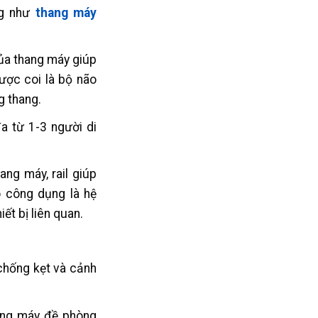
ng như
thang máy
ủa thang máy giúp
ược coi là bộ não
g thang.
a từ 1-3 người di
ang máy, rail giúp
 công dụng là hệ
t bị liên quan.
 chống kẹt và cảnh
hang máy đề phòng