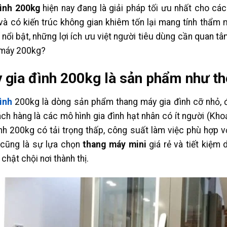
ình 200kg
hiện nay đang là giải pháp tối ưu nhất cho các
 và có kiến trúc không gian khiêm tốn lại mang tính thẩm
 nổi bật, những lợi ích ưu việt người tiêu dùng cần quan t
g máy 200kg?
gia đình 200kg là sản phẩm như th
ình
200kg là dòng sản phẩm thang máy gia đình cỡ nhỏ,
h hàng là các mô hình gia đình hạt nhân có ít người (Kho
h 200kg có tải trọng thấp, công suất làm việc phù hợp vớ
cũng là sự lựa chọn
thang máy mini
giá rẻ và tiết kiệm 
chật chội nơi thành thị.