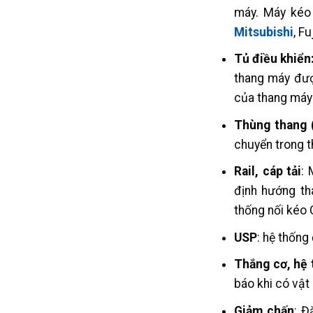
máy. Máy kéo
Mitsubishi
, F
Tủ điều khiển
thang máy đượ
của thang máy 
Thùng thang 
chuyển trong t
Rail, cáp tải
: 
định hướng th
thống nối kéo 
USP
: hệ thống
Thắng cơ, hệ
báo khi có vật
Giảm chấn
: Đ