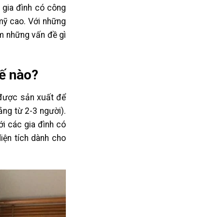
 gia đình có công
 mỹ cao. Với những
âm những vấn đề gì
ế nào?
 được sản xuất để
ảng từ 2-3 người).
i các gia đình có
diện tích dành cho