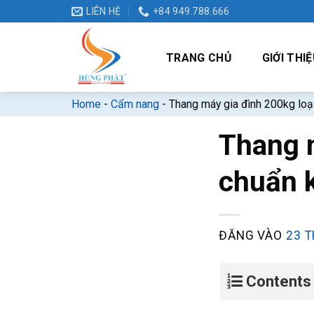
Bỏ
LIÊN HỆ
+84 949.788.666
qua
nội
TRANG CHỦ
GIỚI THIỆ
dung
Home
-
Cẩm nang
-
Thang máy gia đình 200kg loạ
Thang m
chuẩn 
ĐĂNG VÀO
23 T
Contents