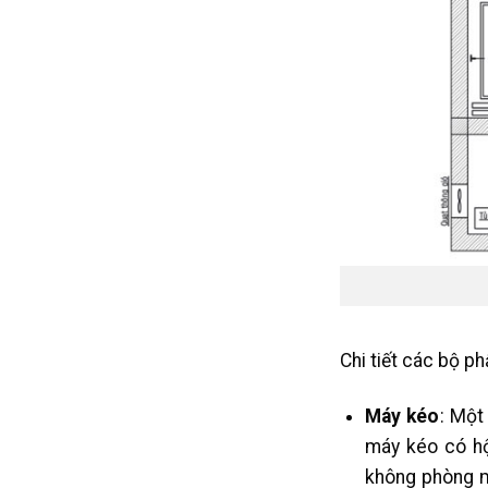
Chi tiết các bộ p
Máy kéo
: Một
máy kéo có h
không phòng m