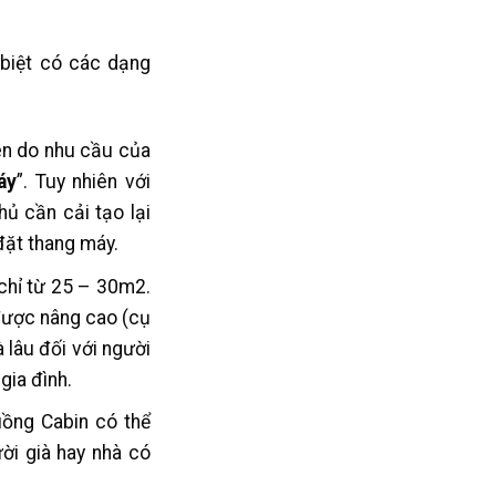
biệt có các dạng
ên do nhu cầu của
áy
”. Tuy nhiên với
hủ cần cải tạo lại
đặt thang máy.
 chỉ từ 25 – 30m2.
được nâng cao (cụ
 lâu đối với người
gia đình.
uồng Cabin có thể
ời già hay nhà có