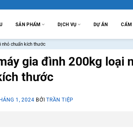
U
SẢN PHẨM
DỊCH VỤ
DỰ ÁN
CẨM
i nhỏ chuẩn kích thước
áy gia đình 200kg loại 
kích thước
HÁNG 1, 2024
BỞI
TRẦN TIỆP