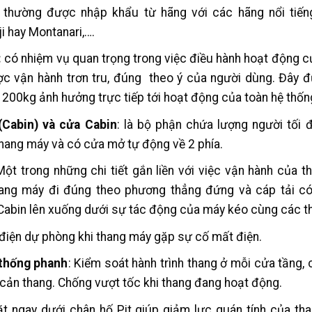
 thường được nhập khẩu từ hãng với các hãng nổi tiế
uji hay Montanari,….
:
có nhiệm vụ quan trọng trong việc điều hành hoạt động c
c vận hành trơn tru, đúng theo ý của người dùng. Đây đ
200kg ảnh hưởng trực tiếp tới hoạt động của toàn hệ thốn
(Cabin) và cửa Cabin
: là bộ phận chứa lượng người tối đ
hang máy và có cửa mở tự động về 2 phía.
Một trong những chi tiết gắn liền với việc vận hành của th
ang máy đi đúng theo phương thẳng đứng và cáp tải có
Cabin lên xuống dưới sự tác động của máy kéo cùng các thiế
 điện dự phòng khi thang máy gặp sự cố mất điện.
 thống phanh
: Kiểm soát hành trình thang ở mỗi cửa tầng,
 cản thang. Chống vượt tốc khi thang đang hoạt động.
ặt ngay dưới chân hố Pit giúp giảm lực quán tính của t