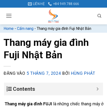
Bỏ
LIÊN HỆ
+84 949.788.666
qua
nội
dung
Home
-
Cẩm nang
-
Thang máy gia đình Fuji Nhật Bản
Thang máy gia đình
Fuji Nhật Bản
ĐĂNG VÀO
5 THÁNG 7, 2024
BỞI
HÙNG PHÁT
Contents
Thang máy gia đình FUJI
là những chiếc thang máy ở