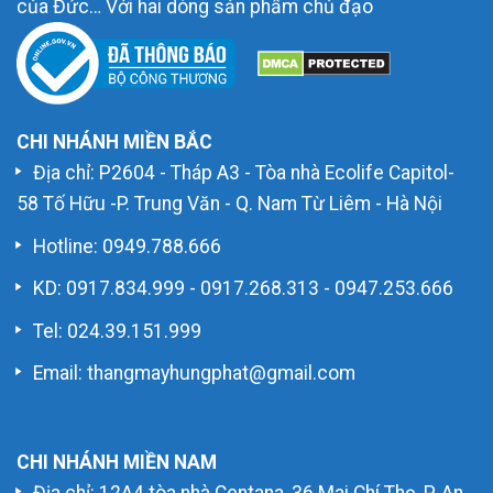
của Đức… Với hai dòng sản phẩm chủ đạo
CHI NHÁNH MIỀN BẮC
Địa chỉ: P2604 - Tháp A3 - Tòa nhà Ecolife Capitol-
58 Tố Hữu -P. Trung Văn - Q. Nam Từ Liêm - Hà Nội
Hotline:
0949.788.666
KD:
0917.834.999
-
0917.268.313
-
0947.253.666
Tel: 024.39.151.999
Email: thangmayhungphat@gmail.com
CHI NHÁNH MIỀN NAM