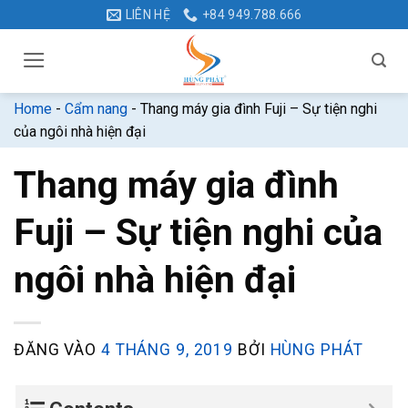
Bỏ
LIÊN HỆ
+84 949.788.666
qua
nội
dung
Home
-
Cẩm nang
-
Thang máy gia đình Fuji – Sự tiện nghi
của ngôi nhà hiện đại
Thang máy gia đình
Fuji – Sự tiện nghi của
ngôi nhà hiện đại
ĐĂNG VÀO
4 THÁNG 9, 2019
BỞI
HÙNG PHÁT