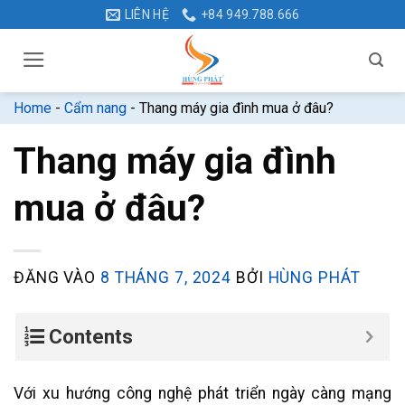
Bỏ
LIÊN HỆ
+84 949.788.666
qua
nội
dung
Home
-
Cẩm nang
-
Thang máy gia đình mua ở đâu?
Thang máy gia đình
mua ở đâu?
ĐĂNG VÀO
8 THÁNG 7, 2024
BỞI
HÙNG PHÁT
Contents
Với xu hướng công nghệ phát triển ngày càng mạng