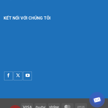
KẾT NỐI VỚI CHÚNG TÔI
Visa
PayPal
Stripe
MasterCard
Cash