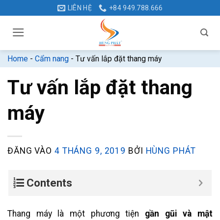
Bỏ
LIÊN HỆ
+84 949.788.666
qua
nội
dung
Home
-
Cẩm nang
-
Tư vấn lắp đặt thang máy
Tư vấn lắp đặt thang
máy
ĐĂNG VÀO
4 THÁNG 9, 2019
BỞI
HÙNG PHÁT
Contents
Thang máy là một phương tiện
gần gũi và mật