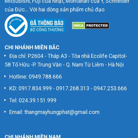
Mitsubishi, Fuji của Nhật, Montanari của Ý, Schneider
của Đức… Với hai dòng sản phẩm chủ đạo
CHI NHÁNH MIỀN BẮC
Địa chỉ: P2604 - Tháp A3 - Tòa nhà Ecolife Capitol-
58 Tố Hữu -P. Trung Văn - Q. Nam Từ Liêm - Hà Nội
Hotline:
0949.788.666
KD:
0917.834.999
-
0917.268.313
-
0947.253.666
Tel: 024.39.151.999
Email: thangmayhungphat@gmail.com
CHI NHÁNH MIỀN NAM