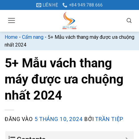
Bỏ
LIÊN HỆ
+84 949.788.666
qua
nội
dung
Home
-
Cẩm nang
-
5+ Mẫu vách thang máy được ưa chuộng
nhất 2024
5+ Mẫu vách thang
máy được ưa chuộng
nhất 2024
ĐĂNG VÀO
5 THÁNG 10, 2024
BỞI
TRẦN TIỆP