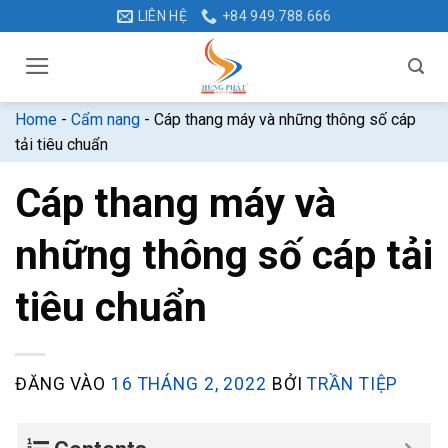
Bỏ
LIÊN HỆ
+84 949.788.666
qua
nội
dung
Home
-
Cẩm nang
-
Cáp thang máy và những thông số cáp
tải tiêu chuẩn
Cáp thang máy và
những thông số cáp tải
tiêu chuẩn
ĐĂNG VÀO
16 THÁNG 2, 2022
BỞI
TRẦN TIỆP