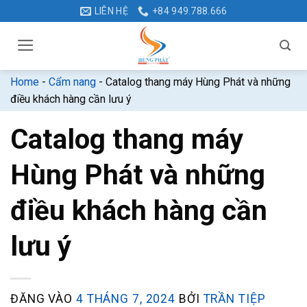
Bỏ
LIÊN HỆ
+84 949.788.666
qua
nội
dung
Home
-
Cẩm nang
-
Catalog thang máy Hùng Phát và những
điều khách hàng cần lưu ý
Catalog thang máy
Hùng Phát và những
điều khách hàng cần
lưu ý
ĐĂNG VÀO
4 THÁNG 7, 2024
BỞI
TRẦN TIỆP