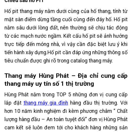
Chiều sâu hố PIT
Hố pit thang máy nằm dưới cùng của hố thang, tính từ
mặt sàn điểm dừng tầng cuối cùng đến đáy hố. Hố pit
nằm sâu dưới lòng đất, nên thường sẽ chịu tác động
từ các mạch nước ngầm. Kết cấu hố pit sẽ ảnh hưởng
trực tiếp đến móng nhà, vì vậy cần đặc biệt lưu ý khi
tiến hành xây dựng.Hố pit cần đáp ứng những thông số
tiêu chuẩn được ghi rõ trong catalog thang máy.
Thang máy Hùng Phát – Địa chỉ cung cấp
thang máy uy tín số 1 thị trường
Hùng Phát nằm trong TOP 5 những đơn vị cung cấp
lắp đặt
thang máy gia đình
hàng đầu thị trường. Với
hơn 10 năm kinh nghiệm đi kèm phương châm “ Chất
lượng hàng đầu – An toàn tuyệt đối” đơn vị Hùng Phát
cam kết sẽ luôn đem tới cho khách hàng những sản