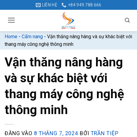
Bỏ
LIÊN HỆ
+84 949.788.666
qua
nội
dung
Home
-
Cẩm nang
-
Vận thăng nâng hàng và sự khác biệt với
thang máy công nghệ thông minh
Vận thăng nâng hàng
và sự khác biệt với
thang máy công nghệ
thông minh
ĐĂNG VÀO
8 THÁNG 7, 2024
BỞI
TRẦN TIỆP