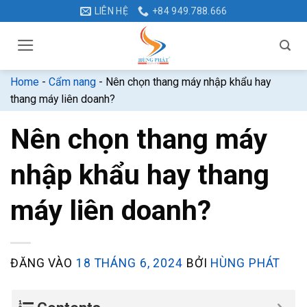
Bỏ
LIÊN HỆ
+84 949.788.666
qua
nội
dung
Home
-
Cẩm nang
-
Nên chọn thang máy nhập khẩu hay
thang máy liên doanh?
Nên chọn thang máy
nhập khẩu hay thang
máy liên doanh?
ĐĂNG VÀO
18 THÁNG 6, 2024
BỞI
HÙNG PHÁT