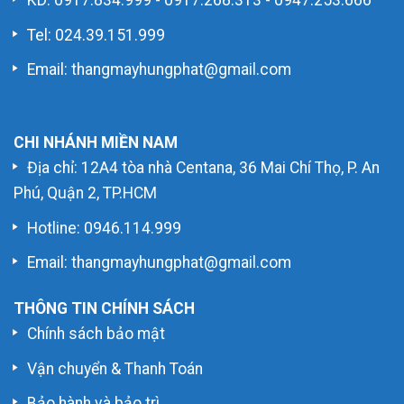
KD:
0917.834.999
-
0917.268.313
-
0947.253.666
Tel: 024.39.151.999
Email: thangmayhungphat@gmail.com
CHI NHÁNH MIỀN NAM
Địa chỉ: 12A4 tòa nhà Centana, 36 Mai Chí Thọ, P. An
Phú, Quận 2, TP.HCM
Hotline:
0946.114.999
Email: thangmayhungphat@gmail.com
THÔNG TIN CHÍNH SÁCH
Chính sách bảo mật
Vận chuyển & Thanh Toán
Bảo hành và bảo trì