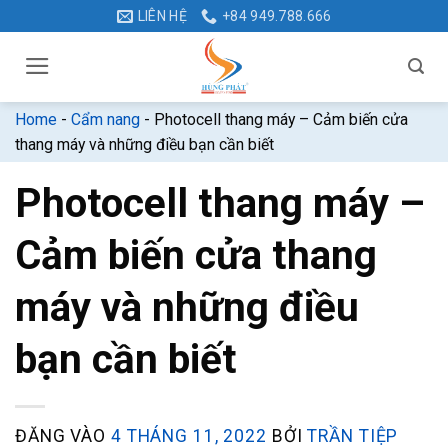
Bỏ
LIÊN HỆ
+84 949.788.666
qua
nội
dung
Home
-
Cẩm nang
-
Photocell thang máy – Cảm biến cửa
thang máy và những điều bạn cần biết
Photocell thang máy –
Cảm biến cửa thang
máy và những điều
bạn cần biết
ĐĂNG VÀO
4 THÁNG 11, 2022
BỞI
TRẦN TIỆP