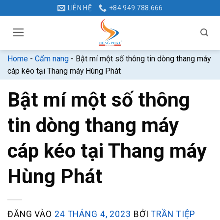
Bỏ
LIÊN HỆ
+84 949.788.666
qua
nội
dung
Home
-
Cẩm nang
-
Bật mí một số thông tin dòng thang máy
cáp kéo tại Thang máy Hùng Phát
Bật mí một số thông
tin dòng thang máy
cáp kéo tại Thang máy
Hùng Phát
ĐĂNG VÀO
24 THÁNG 4, 2023
BỞI
TRẦN TIỆP