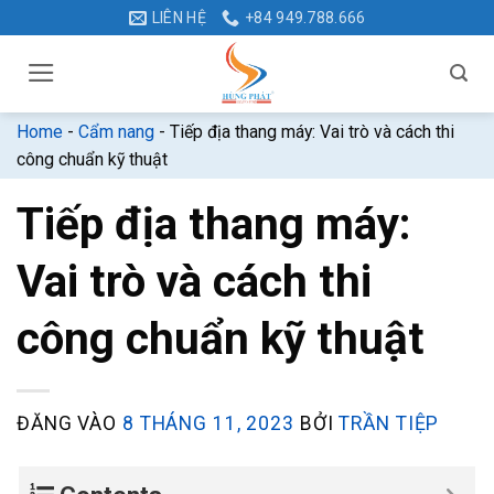
Bỏ
LIÊN HỆ
+84 949.788.666
qua
nội
dung
Home
-
Cẩm nang
-
Tiếp địa thang máy: Vai trò và cách thi
công chuẩn kỹ thuật
Tiếp địa thang máy:
Vai trò và cách thi
công chuẩn kỹ thuật
ĐĂNG VÀO
8 THÁNG 11, 2023
BỞI
TRẦN TIỆP